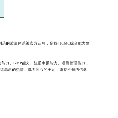
士制药的质量体系被官方认可，是我们CMC综合能力建
发能力、GMP能力、注册申报能力、项目管理能力，
持续高昂的热情、戮力同心的干劲、坚持不懈的信念，