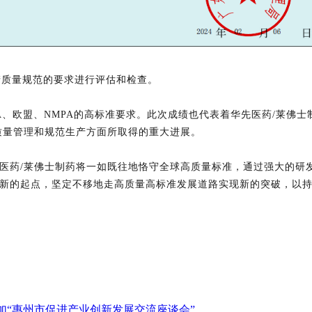
产质量规范的要求进行评估和检查。
A、欧盟、NMPA的高标准要求。此次成绩也代表着华先医药/莱佛
质量管理和规范生产方面所取得的重大进展。
医药/莱佛士制药将一如既往地恪守全球高质量标准，通过强大的研
新的起点，坚定不移地走高质量高标准发展道路实现新的突破，以
加“惠州市促进产业创新发展交流座谈会”