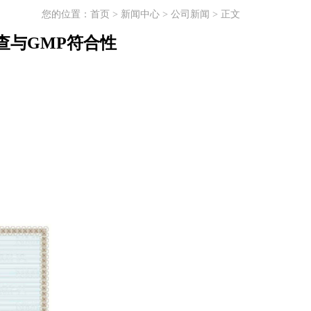
您的位置：
首页
> 新闻中心 > 公司新闻 > 正文
查与GMP符合性